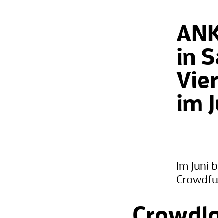
ANK
in 
Vie
im J
Im Juni 
Crowdfun
Crowdlo