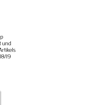
ip
t und
rtikels
18/19