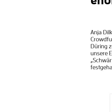
eno
Anja Dil
Crowdfun
Düring z
unsere 
„Schwär
festgeha