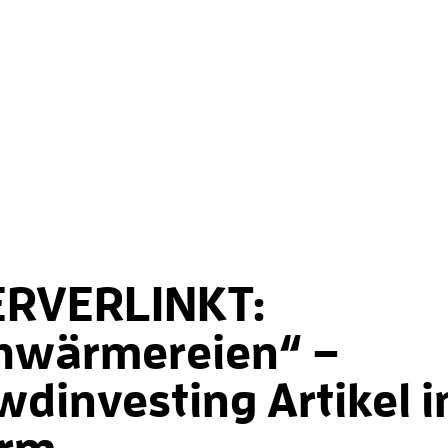
RVERLINKT:
hwärmereien“ –
wdinvesting Artikel i