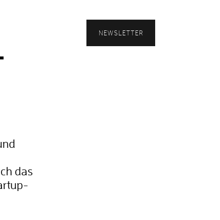
NEWSLETTER
-
 und
ich das
artup-