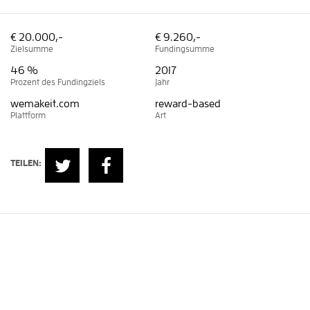
€ 20.000,-
€ 9.260,-
Zielsumme
Fundingsumme
46 %
2017
Prozent des Fundingziels
Jahr
wemakeit.com
reward-based
Plattform
Art
TEILEN:
Erzähl mir
, wie ich helfen kann
Oder sieh dir weitere Projekte an