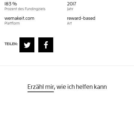
183 %
2017
Prozent des Fundingziels
Jahr
wemakeit.com
reward-based
Plattform
Art
TEILEN:
Erzähl mir
, wie ich helfen kann
Oder sieh dir weitere Projekte an