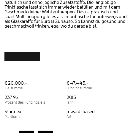
natürlich und ohne jegliche Zusatzstoffe. Die langlebige
Trinkflasche lässt sich immer wieder befüllen und mit dem
Geschmack deiner Wahl aufpeppen. Das ist praktisch und
spart Müll. nuapua gibt es als Tritanflasche für unterwegs und
als Glaskaraffe für Büro & Zuhause. So kannst du gesund und
geschmackvoll trinken, egal wo du gerade bist.
€ 20.000,-
€ 47.445,-
Zielsumme
Fundingsumme
237 %
2015
Prozent des Fundingziels
Jahr
Startnext
reward-based
Plattform
Art