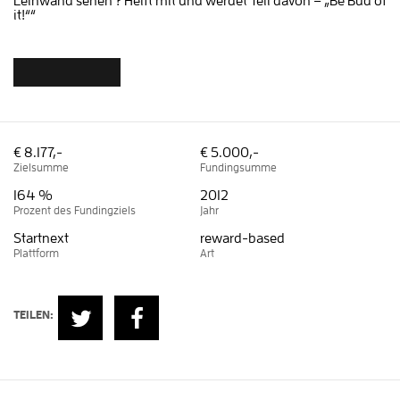
Leinwand sehen ? Helft mit und werdet Teil davon – „Be Bud of
it!““
€ 8.177,-
€ 5.000,-
Zielsumme
Fundingsumme
164 %
2012
Prozent des Fundingziels
Jahr
Startnext
reward-based
Plattform
Art
TEILEN: