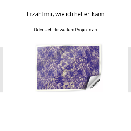
Erzähl mir
, wie ich helfen kann
Oder sieh dir weitere Projekte an
B.Fresh - 256 'Production Support'
256 is an extravagant audio project from "B.Fresh" to
express his creativity.