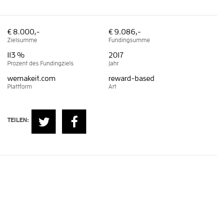
€ 8.000,-
€ 9.086,-
Zielsumme
Fundingsumme
113 %
2017
Prozent des Fundingziels
Jahr
wemakeit.com
reward-based
Plattform
Art
TEILEN:
Erzähl mir
, wie ich helfen kann
Oder sieh dir weitere Projekte an