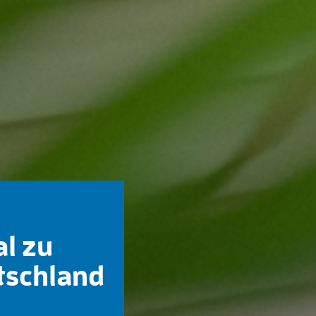
al zu
tschland