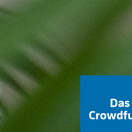
Das 
Crowdfu