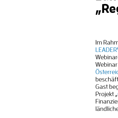
„Re
Im Rahm
LEADERV
Webinare
Webinar 
Österrei
beschäft
Gast be
Projekt „
Finanzie
ländlich