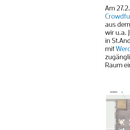
Am 27.2.
Crowdfu
aus dem 
wir u.a.
in St.An
mit
Werd
zugängli
Raum ei