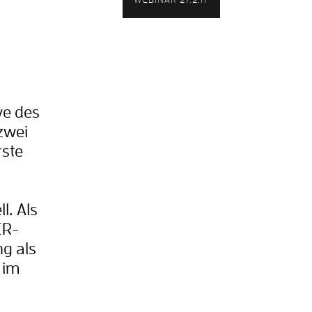
ive des
zwei
rste
l. Als
ER-
ng als
 im