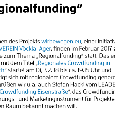
gionalfunding“
en des Projekts
wirbewegen.eu
, einer Initiat
EREIN Vöckla-Ager
, finden im Februar 2017 
 zum Thema „Regionalfunding“ statt. Das e
mit dem Titel „
Regionales Crowdfunding in
ch
“ startet am Di, 7.2. 18 bis ca. 19.15 Uhr und
igt sich mit regionalem Crowdfunding generel
grüßen wir u.a. auch Stefan Hackl vom LEAD
Crowdfunding Eisenstraße
“, das Crowdfundi
rungs- und Marketinginstrument für Projekte
en Raum bekannt machen will.