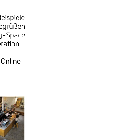
e
eispiele
begrüßen
ng-Space
ration
 Online-