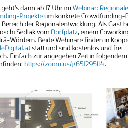
 geht’s dann ab 17 Uhr im
Webinar: Regional
nding-Projekte
um konkrete Crowdfunding-B
Bereich der Regionalentwicklung. Als Gast 
 Joschi Sedlak vom
Dorfplatz
, einem Coworki
drä-Wördern. Beide Webinare finden in Koope
eDigital.at
statt und sind kostenlos und frei
ch. Einfach zur angegeben Zeit in folgendem
nfinden:
https://zoom.us/j/651295114
.