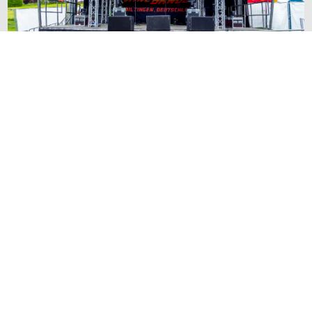
INTERVIEW: Das Festival ohne Bands -
mit Crowdfunding zum Erfolg
Im Mai 2017 fand in dem kleinen Ort Hailtingen in
Oberschwaben ein Musik-Festival der besonderen Art statt,
das Festival ohne Bands.