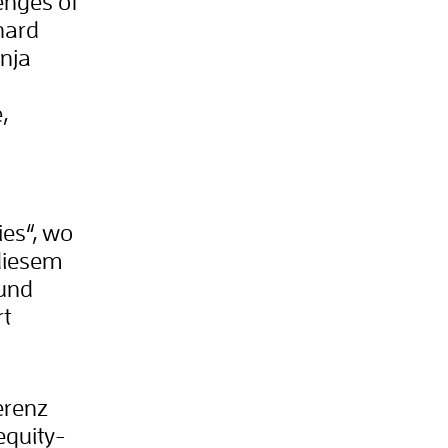
enges of
hard
Anja
,
es“, wo
diesem
 und
rt
erenz
equity-