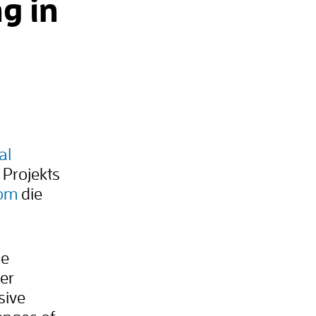
g in
al
 Projekts
som
die
se
er
sive