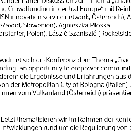
eßender Panel-Diskussion zum Thema „Chall
ng Crowdfunding in central Europe“ mit Rein
 (ISN innovation service network, Österreich), 
(eZavod, Slowenien), Agnieszka Płoska
orstarter, Polen), László Szaniszló (Rocketside
.
widmet sich die Konferenz dem Thema „Civic
nding: an opportunity to empower communiti
nderem die Ergebnisse und Erfahrungen aus 
von der Metropolitan City of Bologna (Italien)
rInnen vom Vulkanland (Österreich) präsentie
 Letzt thematisieren wir im Rahmen der Konf
 Entwicklungen rund um die Regulierung von 