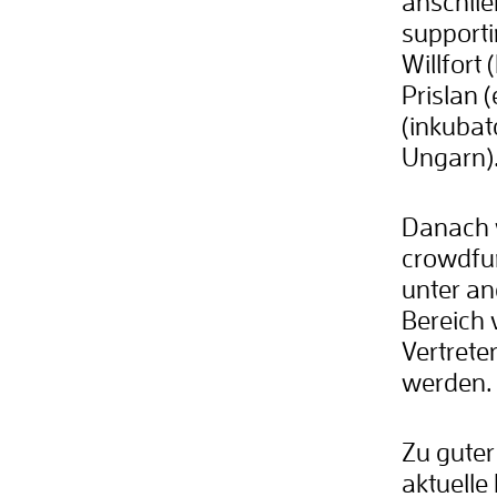
anschli
supporti
Willfort
Prislan 
(inkubat
Ungarn)
Danach 
crowdfu
unter a
Bereich 
Vertrete
werden.
Zu guter
aktuelle