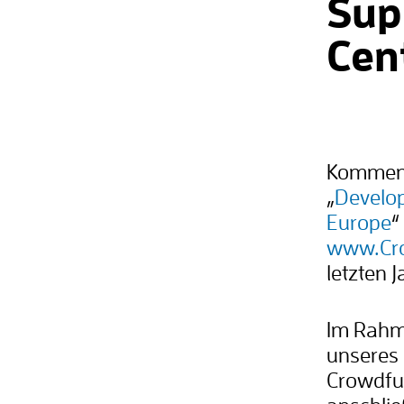
Sup
Cen
Kommende
„
Develop
Europe
“
www.Cr
letzten 
Im Rahme
unseres 
Crowdfun