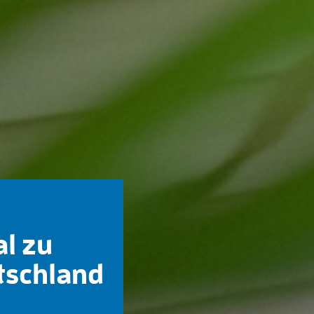
al zu
tschland