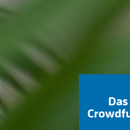
Das 
Crowdfu