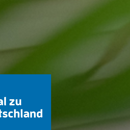
al zu
tschland