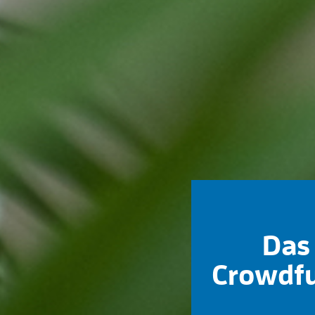
Das 
Crowdfu