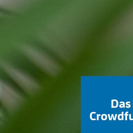
Das 
Crowdfu