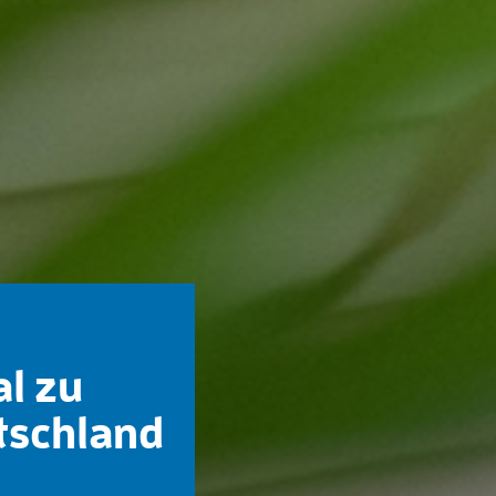
al zu
tschland