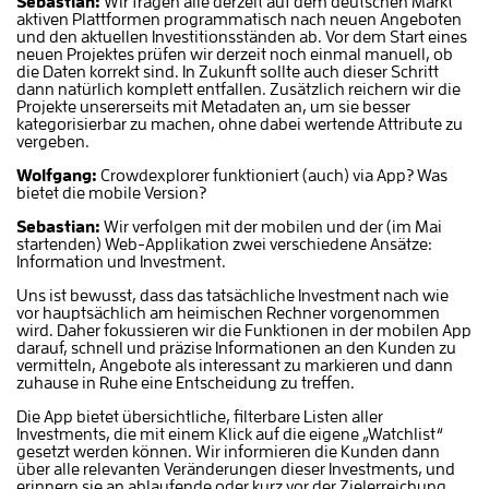
Sebastian:
Wir fragen alle derzeit auf dem deutschen Markt
aktiven Plattformen programmatisch nach neuen Angeboten
und den aktuellen Investitionsständen ab. Vor dem Start eines
neuen Projektes prüfen wir derzeit noch einmal manuell, ob
die Daten korrekt sind. In Zukunft sollte auch dieser Schritt
dann natürlich komplett entfallen. Zusätzlich reichern wir die
Projekte unsererseits mit Metadaten an, um sie besser
kategorisierbar zu machen, ohne dabei wertende Attribute zu
vergeben.
Wolfgang:
Crowdexplorer funktioniert (auch) via App? Was
bietet die mobile Version?
Sebastian:
W
ir verfolgen mit der mobilen und der (im Mai
startenden) Web-Applikation zwei verschiedene Ansätze:
Information und Investment.
Uns ist bewusst, dass das tatsächliche Investment nach wie
vor hauptsächlich am heimischen Rechner vorgenommen
wird. Daher fokussieren wir die Funktionen in der mobilen App
darauf, schnell und präzise Informationen an den Kunden zu
vermitteln, Angebote als interessant zu markieren und dann
zuhause in Ruhe eine Entscheidung zu treffen.
Die App bietet übersichtliche, filterbare Listen aller
Investments, die mit einem Klick auf die eigene „Watchlist“
gesetzt werden können. Wir informieren die Kunden dann
über alle relevanten Veränderungen dieser Investments, und
erinnern sie an ablaufende oder kurz vor der Zielerreichung