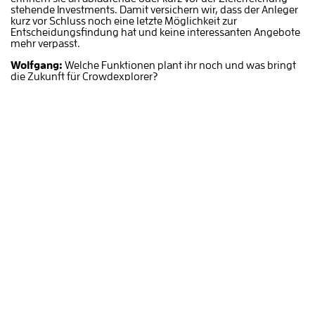
stehende Investments. Damit versichern wir, dass der Anleger
kurz vor Schluss noch eine letzte Möglichkeit zur
Entscheidungsfindung hat und keine interessanten Angebote
mehr verpasst.
Wolfgang:
Welche Funktionen plant ihr noch und was bringt
die Zukunft für Crowdexplorer?
Sebastian: W
elche Funktionen wir genau in welcher
Reihenfolge bringen, hängt nun vorrangig von dem ersten
Feedback ab, das wir einholen. Wir werden versuchen, die
ersten Investoren und Partner so weit wie möglich in die
Weiterentwicklung des Produktes einzubinden, um jeder
Kundengruppe so viel Mehrwert wie möglich zu schaffen.
Wir möchten als Teil des noch jungen Crowdfunding/-
Investing/-Lending Marktes stark in die Gesamtentwicklung
des Segments involviert sein, regulatorische Grenzen
erkunden und den gesamten Markt als zentraler Vermittler
näher zusammen bringen. Geplant sind hierzu zunächst
erweiterte Services für die Plattformen, dann für die Anleger.
Wolfgang:
Vielen Dank für das Gespräch und viel Erfolg mit
Crowd Explorer
!