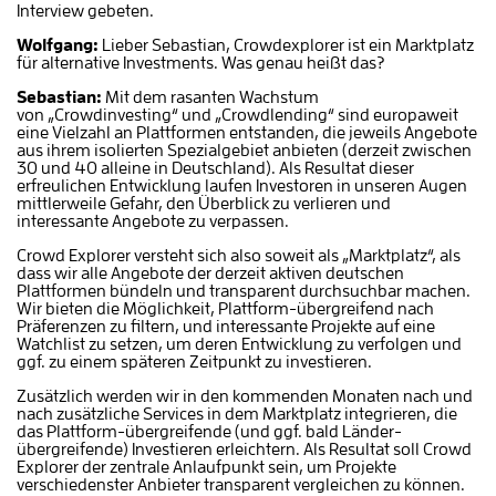
Interview gebeten.
Wolfgang:
Lieber Sebastian, Crowdexplorer ist ein Marktplatz
für alternative Investments. Was genau heißt das?
Sebastian:
Mit dem rasanten Wachstum
von „Crowdinvesting“ und „Crowdlending“ sind europaweit
eine Vielzahl an Plattformen entstanden, die jeweils Angebote
aus ihrem isolierten Spezialgebiet anbieten (derzeit zwischen
30 und 40 alleine in Deutschland).
Als Resultat dieser
erfreulichen Entwicklung laufen Investoren in unseren Augen
mittlerweile Gefahr, den Überblick zu verlieren und
interessante Angebote zu verpassen.
Crowd Explorer versteht sich also soweit als „Marktplatz“, als
dass wir alle Angebote der derzeit aktiven deutschen
Plattformen bündeln und transparent durchsuchbar machen.
Wir bieten die Möglichkeit, Plattform-übergreifend nach
Präferenzen zu filtern, und interessante Projekte auf eine
Watchlist zu setzen, um deren Entwicklung zu verfolgen und
ggf. zu einem späteren Zeitpunkt zu investieren.
Zusätzlich werden wir in den kommenden Monaten nach und
nach zusätzliche Services in dem Marktplatz integrieren, die
das Plattform-übergreifende (und ggf. bald Länder-
übergreifende) Investieren erleichtern. Als Resultat soll Crowd
Explorer der zentrale Anlaufpunkt sein, um Projekte
verschiedenster Anbieter transparent vergleichen zu können.