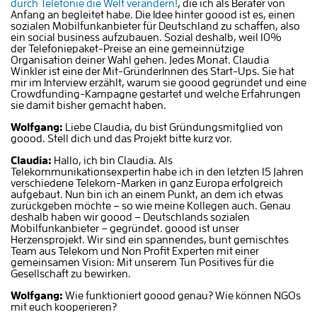
durch Telefonie die Welt verändern!
, die ich als Berater von
Anfang an begleitet habe. Die Idee hinter goood ist es, einen
sozialen Mobilfunkanbieter für Deutschland zu schaffen, also
ein social business aufzubauen. Sozial deshalb, weil 10%
der
Telefoniepaket-Preise an eine gemeinnützige
Organisation deiner Wahl gehen. Jedes Monat. Claudia
Winkler ist eine der Mit-GründerInnen des Start-Ups. Sie hat
mir im Interview erzählt, warum sie goood gegründet und eine
Crowdfunding-Kampagne gestartet und welche Erfahrungen
sie damit bisher gemacht haben.
Wolfgang:
Liebe Claudia, du bist Gründungsmitglied von
goood. Stell dich und das Projekt bitte kurz vor.
Claudia:
Hallo, i
ch bin Claudia. Als
Telekommunikationsexpertin habe ich in den letzten 15 Jahren
verschiedene Telekom-Marken in ganz Europa erfolgreich
aufgebaut. Nun bin ich an einem Punkt, an dem ich etwas
zurückgeben möchte – so wie meine Kollegen auch. Genau
deshalb haben wir goood – Deutschlands sozialen
Mobilfunkanbieter – gegründet.
goood ist unser
Herzensprojekt. Wir sind ein spannendes, bunt gemischtes
Team aus Telekom und Non Profit Experten mit einer
gemeinsamen Vision: Mit unserem Tun Positives für die
Gesellschaft zu bewirken.
Wolfgang:
Wie funktioniert goood genau? Wie können NGOs
mit euch kooperieren?