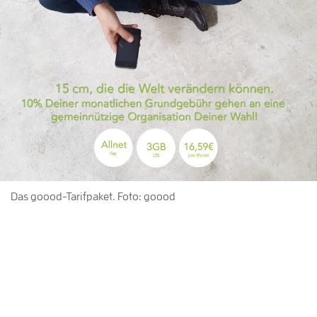
Das goood-Tarifpaket. Foto: goood
Wolfgang:
Welche Tipps bzw. Learnings habt ihr bisher aus
dem Crowdfunding mitnehmen können?
Claudia:
Es ist essentiell, vor dem eigentlichen Start der
Crowdfunding-Kampagne bereits eine Community aufgebaut
zu haben. Crowdfunding darf auch vom Aufwand her nicht
unterschätzt werden. Es ist unglaublich bereichernd bezüglich
des Feedbacks, dass man erhält, gleichzeitig steckt aber auch
sehr viel Liebe und Arbeit in einer Kampagne und in der