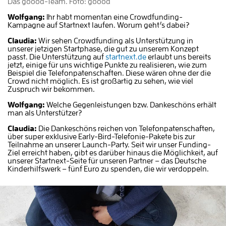
Das goood-Team. Foto: goood
Wolfgang:
Ihr habt momentan eine Crowdfunding-
Kampagne auf Startnext laufen. Worum geht’s dabei?
Claudia:
Wir sehen Crowdfunding als Unterstützung in
unserer jetzigen Startphase, die gut zu unserem Konzept
passt. Die Unterstützung auf
startnext.de
erlaubt uns bereits
jetzt, einige für uns wichtige Punkte zu realisieren, wie zum
Beispiel die Telefonpatenschaften. Diese wären ohne der die
Crowd nicht möglich. Es ist großartig zu sehen, wie viel
Zuspruch wir bekommen.
Wolfgang:
Welche Gegenleistungen bzw. Dankeschöns erhält
man als Unterstützer?
Claudia:
Die Dankeschöns reichen von Telefonpatenschaften,
über super exklusive Early-Bird-Telefonie-Pakete bis zur
Teilnahme an unserer Launch-Party. Seit wir unser Funding-
Ziel erreicht haben, gibt es darüber hinaus die Möglichkeit, auf
unserer Startnext-Seite für unseren Partner – das Deutsche
Kinderhilfswerk – fünf Euro zu spenden, die wir verdoppeln.