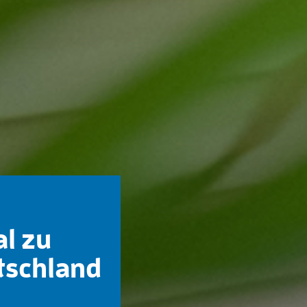
al zu
tschland