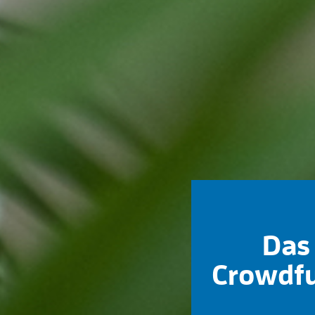
Das 
Crowdfu