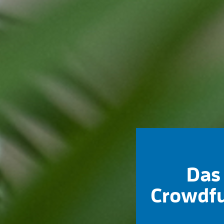
Das 
Crowdfu