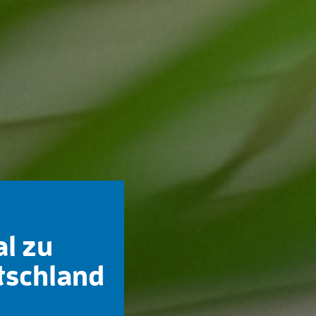
al zu
tschland