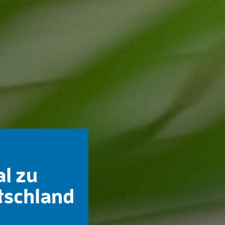
al zu
tschland