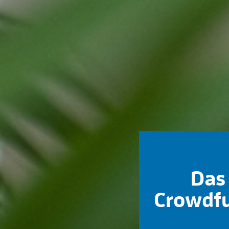
Das 
Crowdfu