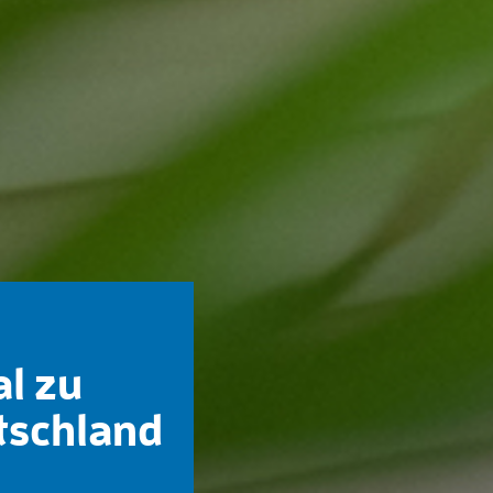
al zu
tschland