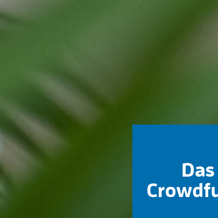
Das 
Crowdfu