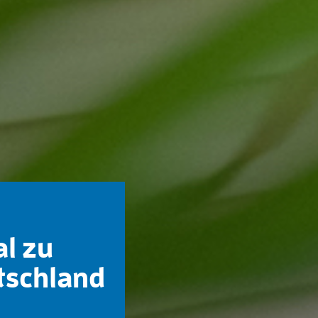
al zu
tschland