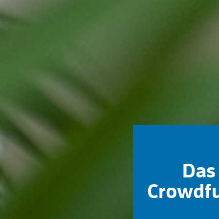
Das 
Crowdfu