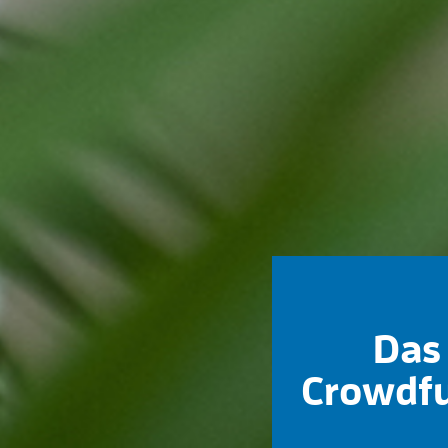
Das 
Crowdfu