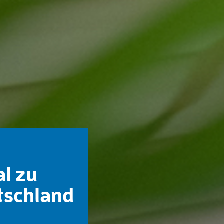
al zu
tschland