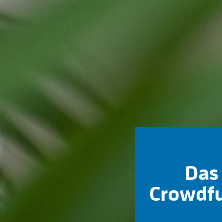
Das 
Crowdfu