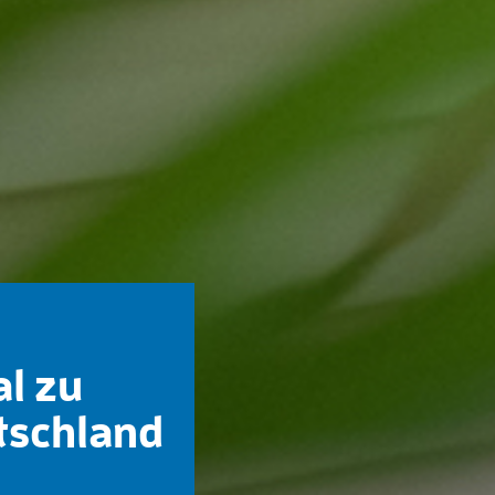
al zu
tschland