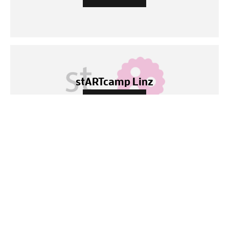
stARTcamp Linz
ZUR WEBSEITE
ZITATE/ REFERENZEN
Wolfgang Gumpelmaier is one of Austria's leading
Crowdfunding experts for the creative industries. He has a
great overview of the topic and is well connected in the local,
but also international Crowdfunding scene. Together we
organised severals events and workshops in Linz and Upper