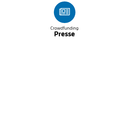
Crowdfunding
Presse
MEHR ERFAHREN
Crowdfunding
Newsletter
MEHR ERFAHREN