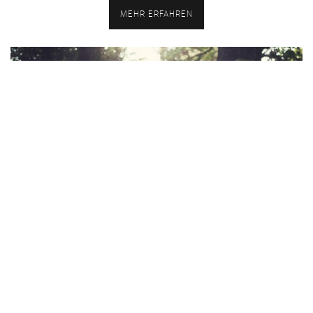
MEHR ERFAHREN
Projekt Silva
Bernhard Vosicky und Richard Haderer suchen den
Schatz von Forrest Fenn und drehen eine 60
minütige Doku darüber.
MEHR ERFAHREN