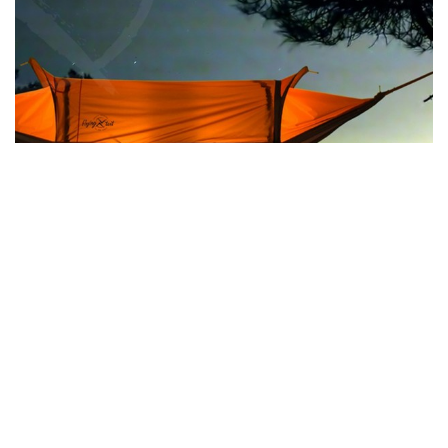
flying tent – 7 seconds to the stars
The world's first all in one floating tent, bivy tent,
hammock and rain poncho and much more.
MEHR ERFAHREN
ZITATE/ REFERENZEN