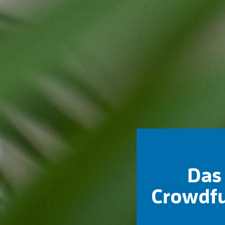
Das 
Crowdfu