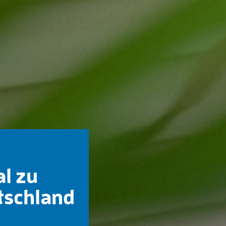
al zu
tschland